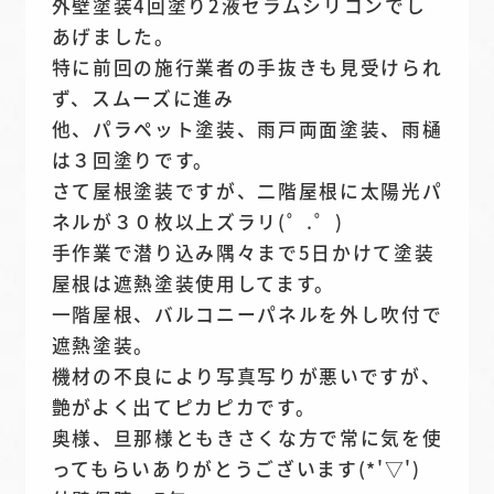
外壁塗装4回塗り2液セラムシリコンでし
あげました。
特に前回の施行業者の手抜きも見受けられ
ず、スムーズに進み
他、パラペット塗装、雨戸両面塗装、雨樋
は３回塗りです。
さて屋根塗装ですが、二階屋根に太陽光パ
ネルが３０枚以上ズラリ(゜.゜)
手作業で潜り込み隅々まで5日かけて塗装
屋根は遮熱塗装使用してます。
一階屋根、バルコニーパネルを外し吹付で
遮熱塗装。
機材の不良により写真写りが悪いですが、
艶がよく出てピカピカです。
奥様、旦那様ともきさくな方で常に気を使
ってもらいありがとうございます(*'▽')