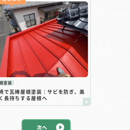
根塗装
崎で瓦棒屋根塗装｜サビを防ぎ、美
く長持ちする屋根へ
次へ