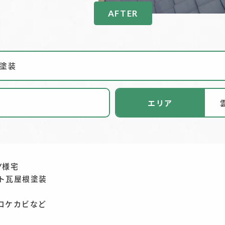
AFTER
塗装
エリア
Y様宅
ト瓦屋根塗装
コケカビなど
）