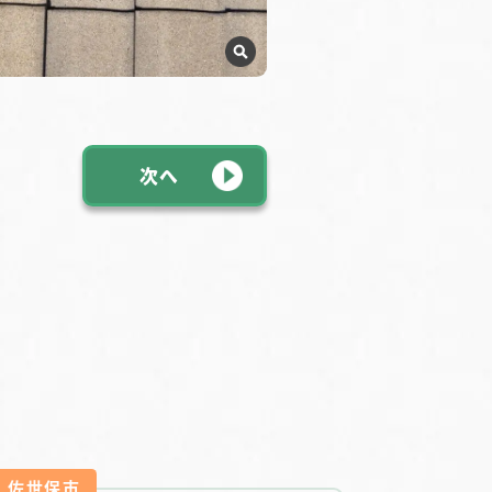
次へ
佐世保市