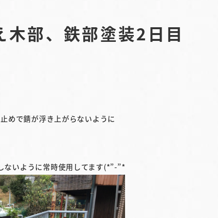
え木部、鉄部塗装2日目
錆止めで錆が浮き上がらないように
ないように常時使用してます(*”-”*