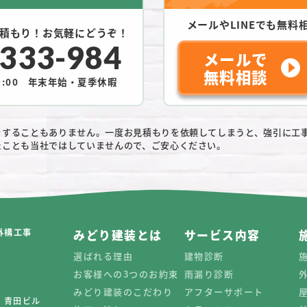
メールやLINEでも
無料
積もり！お気軽にどうぞ！
-333-984
メールで
無料相談
:00
年末年始・夏季休暇
をすることもありません。一度お見積もりを依頼してしまうと、強引に工
たことも当社ではしていませんので、ご安心ください。
外構工事
みどり建装とは
サービス内容
選ばれる理由
建物診断
お客様への3つのお約束
雨漏り診断
みどり建装のこだわり
アフターサポート
0 青田ビル