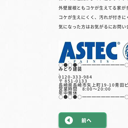
外壁屋根ともコケが生えてる家が
コケが生えにくく、汚れが付きに
気になった方はお気がるにお問い
○●○●○━━━━━━━━━
みどり建装
.
0120-333-984
〒 851-0133
長崎県長崎市矢上町19-10青田
営業時間 8:00〜20:00
年中無休
○●○●○━━━━━━━━━
前へ