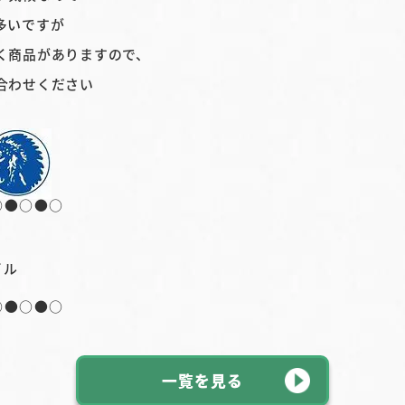
多いですが
く商品がありますので、
合わせください
○●○●○
ビル
○●○●○
一覧を見る