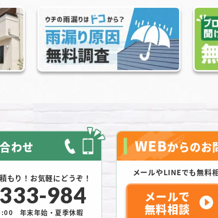
WEB
合わせ
からのお
メールやLINEでも
無料
積もり！お気軽にどうぞ！
-333-984
メールで
無料相談
:00
年末年始・夏季休暇